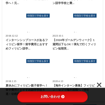
学へ！元…
ン語学学校と費…
特徴別で学校を探す
特徴別で学校を探す
2018.12.12
2023.10.1
インターンシップコースがあるフ
【2024年ゴールデンウィーク】1
ィリピン留学！留学費用とおすす
週間以下もOK！弾丸で行くフィリ
めフィリピン語学…
ピン短期英…
特徴別で学校を探す
特徴別で学校を探す
2018.1.15
2020.6.13
夏休みにフィリピン親子留学へ！
【海外インターン募集】フィリピ
留学費用とおすすめ語学学校８
ン・セブで海外就職へ（滞在費・
選！幼稚園や小学生…
食費・ビザ代・授…
お問い合わせ