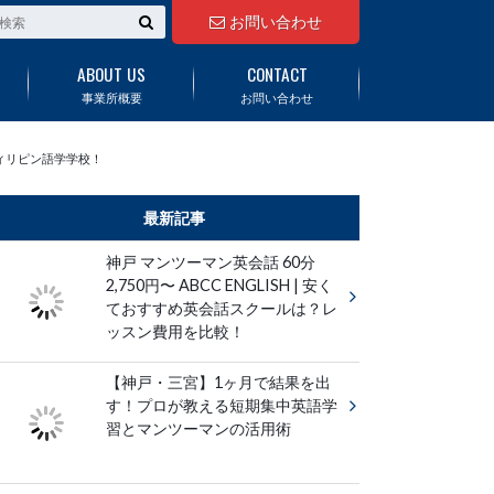
お問い合わせ
ABOUT US
CONTACT
事業所概要
お問い合わせ
フィリピン語学学校！
最新記事
神戸 マンツーマン英会話 60分
2,750円〜 ABCC ENGLISH | 安く
ておすすめ英会話スクールは？レ
ッスン費用を比較！
【神戸・三宮】1ヶ月で結果を出
す！プロが教える短期集中英語学
習とマンツーマンの活用術