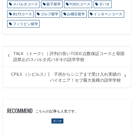
スパルタコース
親子留学
TOEICコース
ダバオ
IELTSコース
ゴルフ留学
お稽古留学
インターンコース
フィリピン留学
TALK （トーク）｜評判の良いTOEIC点数保証コースと母国
語禁止のスパルタ式バギオの語学学校
CPILS （シピルス）| 子供からシニアまで受け入れ実績の
パイオニア！セブ最大規模の語学学校
RECOMMEND
こちらの記事も人気です。
ダバオ