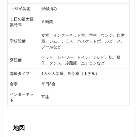
TESDA認定
登録済み
１日の最大授
８時間
業時間
食堂、インターネット室、学生ラウンジ、自習
学校設備
室、ジム、テラス、バスケットボールコース、
プールなど
ベッド、シャワー、トイレ、テレビ、机、椅
寮設備
子、タンス、冷蔵庫、エアコンなど
部屋タイプ
1人-3人部屋、外部寮（ホテル）
食事
毎日3食
インターネッ
可能
ト
地図