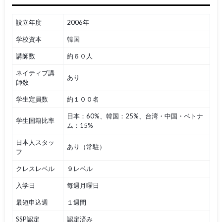
設立年度
2006年
学校資本
韓国
講師数
約６０人
ネイティブ講
あり
師数
学生定員数
約１００名
日本：60%、韓国：25%、台湾・中国・ベトナ
学生国籍比率
ム：15%
日本人スタッ
あり（常駐）
フ
クレスレベル
９レベル
入学日
毎週月曜日
最短申込週
１週間
SSP認定
認定済み