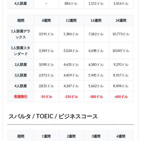
4人部屋
–
886ドル
1,151ドル
1,416ドル
期間
8週間
12週間
16週間
24週間
1人部屋デラ
3,591ドル
5,386ドル
7,182ドル
10,773ドル
ックス
1人部屋スタ
3,349ドル
5,024ドル
6,698ドル
10,047ドル
ンダード
2人部屋
3,090ドル
4,635ドル
6,180ドル
9,270ドル
3人部屋
2,972ドル
4,459ドル
5,945ドル
8,917ドル
4人部屋
2,831ドル
4,247ドル
5,662ドル
8,494ドル
長期割引
-50ドル
-150ドル
-300ドル
-600ドル
スパルタ / TOEIC / ビジネスコース
期間
1週間
2週間
3週間
4週間