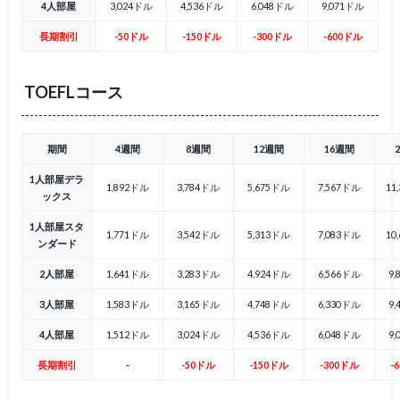
4人部屋
3,024ドル
4,536ドル
6,048ドル
9,071ドル
長期割引
-50ドル
-150ドル
-300ドル
-600ドル
TOEFLコース
期間
4週間
8週間
12週間
16週間
1人部屋デラ
1,892ドル
3,784ドル
5,675ドル
7,567ドル
11
ックス
1人部屋スタ
1,771ドル
3,542ドル
5,313ドル
7,083ドル
10
ンダード
2人部屋
1,641ドル
3,283ドル
4,924ドル
6,566ドル
9
3人部屋
1,583ドル
3,165ドル
4,748ドル
6,330ドル
9
4人部屋
1,512ドル
3,024ドル
4,536ドル
6,048ドル
9
長期割引
–
-50ドル
-150ドル
-300ドル
-