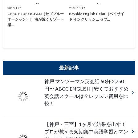
2018.1.26
2018.10.17
CEBU BLUE OCEAN（セブブルー
Bayside English Cebu （ベイサイ
オーシャン）| 海が近くリゾート
ド イングリッシュ セブ…
感…
最新記事
神戸 マンツーマン英会話 60分 2,750
円〜 ABCC ENGLISH | 安くておすすめ
英会話スクールは？レッスン費用を比
較！
【神戸・三宮】1ヶ月で結果を出す！
プロが教える短期集中英語学習とマン