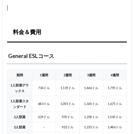
料金＆費用
General ESLコース
期間
1週間
2週間
3週間
4週間
1人部屋デラ
734ドル
1,135ドル
1,466ドル
1,795ドル
ックス
1人部屋スタ
683ドル
1,055ドル
1,365ドル
1,675ドル
ンダード
2人部屋
629ドル
970ドル
1,258ドル
1,545ドル
3人部屋
–
932ドル
1,210ドル
1,486ドル