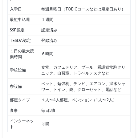
入学日
毎週月曜日（TOEICコースなどは規定日あり）
最短申込週
１週間
SSP認定
認定済み
TESDA認定
登録済み
１日の最大授
６時間
業時間
食堂、カフェテリア、プール、看護婦常駐クリ
学校設備
ニック、自習室、トラベルデスクなど
ベット、勉強机、テレビ、エアコン、温水シャ
寮設備
ワー、トイレ、鏡、クローゼット、電話など
部屋タイプ
１人〜4人部屋、ペンション（1人〜2人）
食事
毎日3食
インターネッ
可能
ト