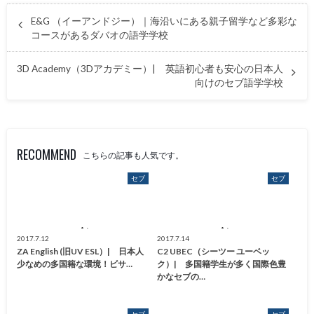
E&G （イーアンドジー）｜海沿いにある親子留学など多彩な
コースがあるダバオの語学学校
3D Academy（3Dアカデミー）| 英語初心者も安心の日本人
向けのセブ語学学校
RECOMMEND
こちらの記事も人気です。
セブ
セブ
2017.7.12
2017.7.14
ZA English (旧UV ESL）| 日本人
C2 UBEC（シーツー ユーベッ
少なめの多国籍な環境！ビサ…
ク）| 多国籍学生が多く国際色豊
かなセブの…
セブ
セブ