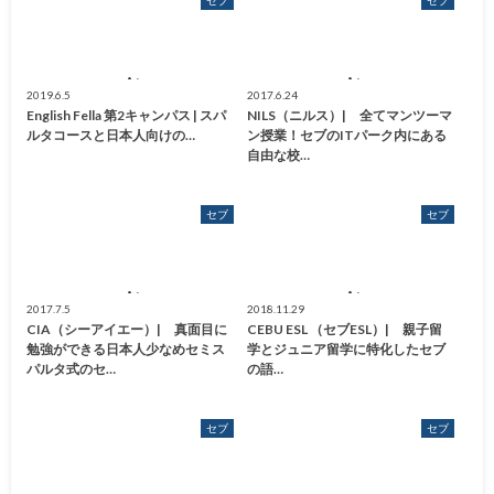
2019.6.5
2017.6.24
English Fella 第2キャンパス | スパ
NILS（ニルス）| 全てマンツーマ
ルタコースと日本人向けの…
ン授業！セブのITパーク内にある
自由な校…
セブ
セブ
2017.7.5
2018.11.29
CIA（シーアイエー）| 真面目に
CEBU ESL （セブESL）| 親子留
勉強ができる日本人少なめセミス
学とジュニア留学に特化したセブ
パルタ式のセ…
の語…
セブ
セブ