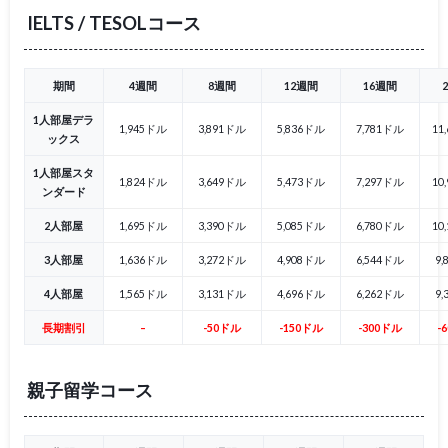
IELTS / TESOLコース
期間
4週間
8週間
12週間
16週間
1人部屋デラ
1,945ドル
3,891ドル
5,836ドル
7,781ドル
11
ックス
1人部屋スタ
1,824ドル
3,649ドル
5,473ドル
7,297ドル
10
ンダード
2人部屋
1,695ドル
3,390ドル
5,085ドル
6,780ドル
10
3人部屋
1,636ドル
3,272ドル
4,908ドル
6,544ドル
9
4人部屋
1,565ドル
3,131ドル
4,696ドル
6,262ドル
9
長期割引
–
-50ドル
-150ドル
-300ドル
-
親子留学コース