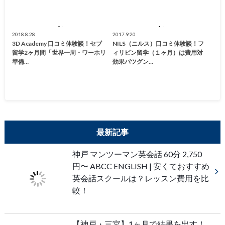
2018.8.28
2017.9.20
3D Academy 口コミ体験談！セブ
NILS（ニルス）口コミ体験談！フ
留学2ヶ月間「世界一周・ワーホリ
ィリピン留学（１ヶ月）は費用対
準備…
効果バツグン…
最新記事
神戸 マンツーマン英会話 60分 2,750
円〜 ABCC ENGLISH | 安くておすすめ
英会話スクールは？レッスン費用を比
較！
【神戸・三宮】1ヶ月で結果を出す！