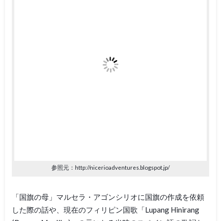
参照元：http://nicerioadventures.blogspot.jp/
「国旗の母」マルセラ・アゴンシリオに国旗の作成を依頼
した際の話や、現在のフィリピン国歌「Lupang Hinirang