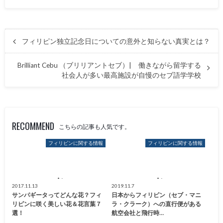
フィリピン独立記念日についての意外と知らない真実とは？
Brilliant Cebu （ブリリアントセブ）| 働きながら留学する
社会人が多い最高施設が自慢のセブ語学学校
RECOMMEND
こちらの記事も人気です。
フィリピンに関する情報
フィリピンに関する情報
2017.11.13
2019.11.7
サンパギータってどんな花？フィ
日本からフィリピン（セブ・マニ
リピンに咲く美しい花＆花言葉７
ラ・クラーク）への直行便がある
選！
航空会社と飛行時…