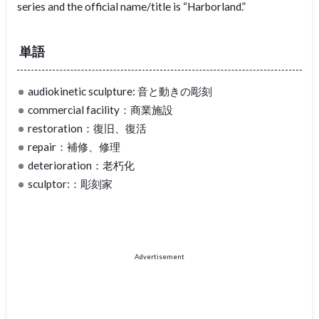
series and the official name/title is “Harborland.”
単語
audiokinetic sculpture: 音と動きの彫刻
commercial facility：商業施設
restoration：復旧、復活
repair：補修、修理
deterioration：老朽化
sculptor:：彫刻家
Advertisement