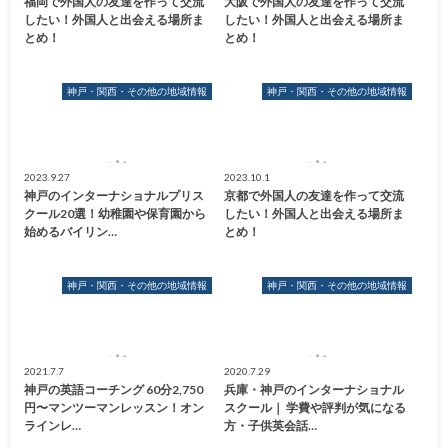
福岡で外国人の友達を作って交流
大阪で外国人の友達を作って交流
したい！外国人と出会える場所ま
したい！外国人と出会える場所ま
とめ！
とめ！
神戸・関西・その他の地域情報
神戸・関西・その他の地域情報
2023.9.27
2023.10.1
神戸のインターナショナルプリス
京都で外国人の友達を作って交流
クール20選！幼稚園や保育園から
したい！外国人と出会える場所ま
始めるバイリン…
とめ！
神戸・関西・その他の地域情報
神戸・関西・その他の地域情報
2021.7.7
2020.7.29
神戸の英語コーチング 60分2,750
兵庫・神戸のインターナショナル
円〜マンツーマンレッスン！オン
スクール｜ 学費や評判が気になる
ラインレ…
方・子供英会話…